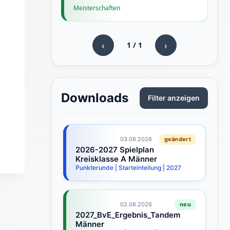
Meisterschaften
‹
›
1
/
1
Downloads
Filter anzeigen
03.08.2026
geändert
2026-2027 Spielplan
J
Kreisklasse A Männer
B
Punkterunde | Starteinteilung | 2027
Ju
02.08.2026
neu
2027_BvE_Ergebnis_Tandem
J
Männer
Sp