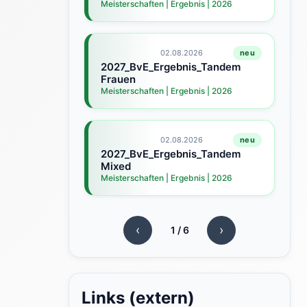
Meisterschaften | Ergebnis | 2026
Ju
02.08.2026
neu
2027_BvE_Ergebnis_Tandem
2
Frauen
B
Meisterschaften | Ergebnis | 2026
Me
02.08.2026
neu
2027_BvE_Ergebnis_Tandem
Be
Mixed
K
Meisterschaften | Ergebnis | 2026
Al
‹
›
1
/
6
Links (extern)