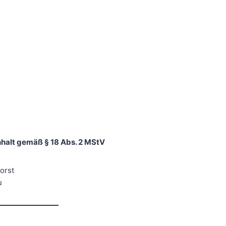
Inhalt gemäß § 18 Abs. 2 MStV
orst
u